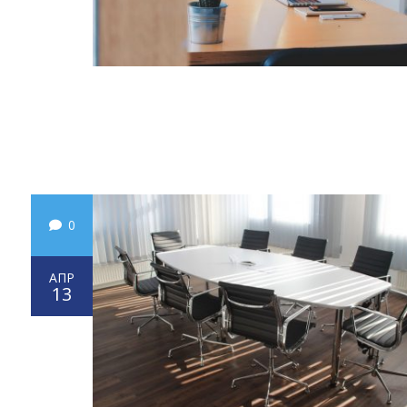
0
АПР
13