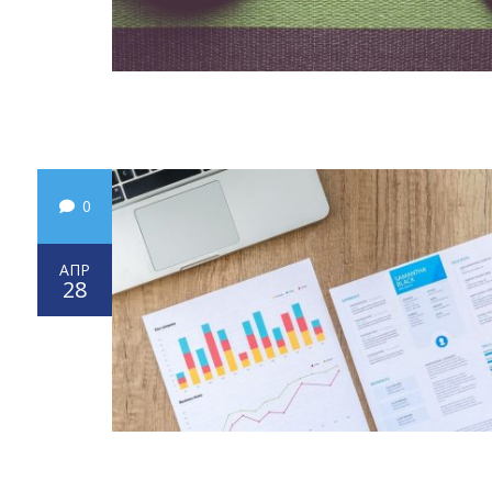
0
АПР
28