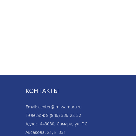
КОНТАКТЫ
Email: center@imi-samara.ru
Телефон: 8 (846) 336-22-32
Адрес: 443030, Самара, ул. Г.С.
Аксакова, 21, к. 331