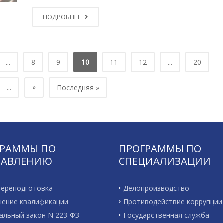
ПОДРОБНЕЕ
...
8
9
10
11
12
...
20
»
...
Последняя »
ГРАММЫ ПО
ПРОГРАММЫ ПО
РАВЛЕНИЮ
СПЕЦИАЛИЗАЦИИ
ереподготовка
Делопроизводство
ение квалификации
Противодействие коррупции
альный закон N 223-ФЗ
Государственная служба