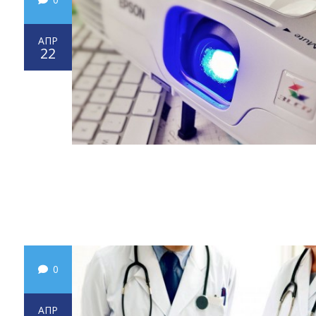
АПР
22
0
АПР