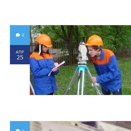
0
АПР
25
0