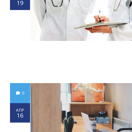
19
0
АПР
16