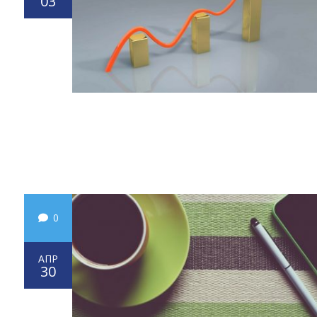
03
0
АПР
30