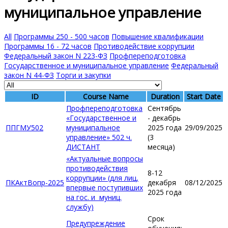
муниципальное управление
All
Программы 250 - 500 часов
Повышение квалификации
Программы 16 - 72 часов
Противодействие коррупции
Федеральный закон N 223-ФЗ
Профпереподготовка
Государственное и муниципальное управление
Федеральный
закон N 44-ФЗ
Торги и закупки
ID
Course Name
Duration
Start Date
Профпереподготовка
Сентябрь
«Государственное и
- декабрь
ППГМУ502
муниципальное
2025 года
29/09/2025
управление» 502 ч.
(3
ДИСТАНТ
месяца)
«Актуальные вопросы
противодействия
8-12
коррупции» (для лиц,
ПКАктВопр-2025
декабря
08/12/2025
впервые поступивших
2025 года
на гос. и муниц.
службу)
Срок
Предупреждение